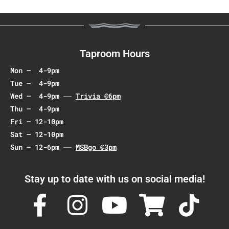
s
n
e
w
s
N
Taproom Hours
a
Mon – 4-9pm
v
Tue – 4-9pm
i
Wed – 4-9pm
Trivia @6pm
g
Thu – 4-9pm
Fri – 12-10pm
a
Sat – 12-10pm
t
Sun – 12-6pm
MSBgo @3pm
i
o
Stay up to date with us on social media!
n